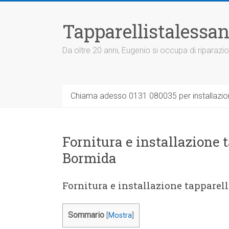
Vai
al
Tapparellistalessan
contenuto
Da oltre 20 anni, Eugenio si occupa di riparazio
Chiama adesso 0131 080035 per installazione
Fornitura e installazione 
Bormida
Fornitura e installazione tapparel
Sommario
[
Mostra
]