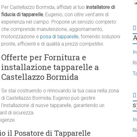
Per Castellazzo Bormida, affidati al tuo
installatore di
fiducia di tapparelle
, Eugenio, con oltre vent’anni di
esperienza nel campo. Propone un servizio completo
che comprende manutenzione, aggiornamento,
A
motorizzazione e
posa di tapparelle
, fornendo soluzioni
pronte, efficienti e di qualità a prezzi competitivi.
In
Offerte per Fornitura e
R
installazione tapparelle a
T
Castellazzo Bormida
Se stai costruendo o rinnovando la tua casa nella zona
di Castellazzo Bormida, Eugenio può gestire
s
l’installazione di nuove tapparelle, garantendo un
rd di sicurezza.
In
sigenze.
R
o il Posatore di Tapparelle