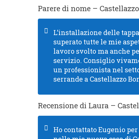
Parere di nome – Castellazzo
L’installazione delle tapp
superato tutte le mie aspet
lavoro svolto ma anche per 
servizio. Consiglio viva
un professionista nel setto
serrande a Castellazzo Bo
Recensione di Laura – Caste
Ho contattato Eugenio per 
nella mia nuova casa di C