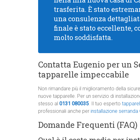
trasferita. È stato estre
una consulenza dettagliata
finale è stato eccellente, 
molto soddisfatta.
Contatta Eugenio per un Se
tapparelle impeccabile
Non rimandare più il miglioramento della sicure
nuove tapparelle. Per un servizio di installazi
stesso al
0131 080035
. Il tuo esperto
tapparel
professionali anche per
installazione serranda
Domande Frequenti (FAQ)