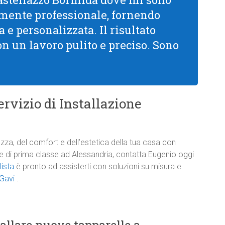
mamente professionale, fornendo
 e personalizzata. Il risultato
con un lavoro pulito e preciso. Sono
rvizio di Installazione
zza, del comfort e dell’estetica della tua casa con
one di prima classe ad Alessandria, contatta Eugenio oggi
lista
è pronto ad assisterti con soluzioni su misura e
 Gavi
.