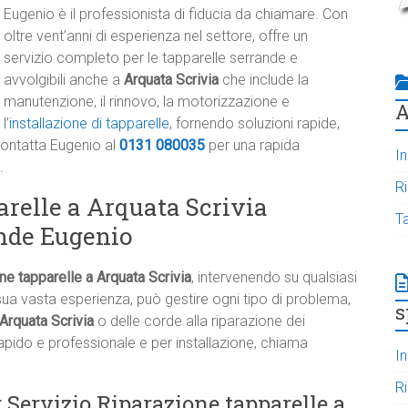
Eugenio è il professionista di fiducia da chiamare. Con
oltre vent’anni di esperienza nel settore, offre un
servizio completo per le tapparelle serrande e
avvolgibili anche a
Arquata Scrivia
che include la
manutenzione, il rinnovo, la motorizzazione e
A
l’
installazione di tapparelle
, fornendo soluzioni rapide,
 Contatta Eugenio al
0131 080035
per una rapida
In
.
R
arelle a Arquata Scrivia
T
nde Eugenio
ne tapparelle a Arquata Scrivia
, intervenendo su qualsiasi
ua vasta esperienza, può gestire ogni tipo di problema,
s
 Arquata Scrivia
o delle corde alla riparazione dei
pido e professionale e per installazione, chiama
In
R
 Servizio Riparazione tapparelle a