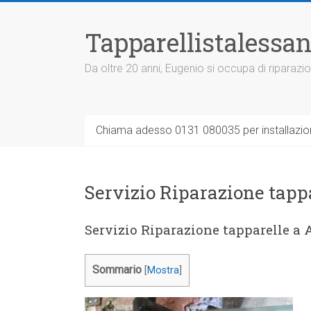
Vai
al
Tapparellistalessan
contenuto
Da oltre 20 anni, Eugenio si occupa di riparazio
Chiama adesso 0131 080035 per installazione
Servizio Riparazione tapp
Servizio Riparazione tapparelle a 
Sommario
[
Mostra
]