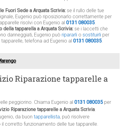
le Fuori Sede a Arquata Scrivia:
se il rullo delle tue
riginale, Eugenio può riposizionarlo correttamente per
apparelle risolvi con Eugenio al
0131 080035
.
o della tapparella a Arquata Scrivia:
se i laccetti che
 sono danneggiati, Eugenio può
ripararli
o
sostituirli
per
 tapparelle, telefona ad Eugenio al
0131 080035
.
Marengo
izio Riparazione tapparelle a
relle peggiorino. Chiama Eugenio al
0131 080035
per
izio Riparazione tapparelle a Arquata Scrivia
.
ugenio, da buon
tapparellista
, può risolvere
l corretto funzionamento delle tue tapparelle.