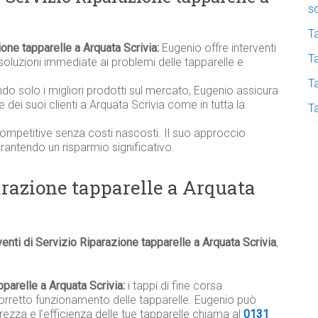
s
T
ione tapparelle a Arquata Scrivia:
Eugenio offre interventi
Ta
soluzioni immediate ai problemi delle tapparelle e
T
ndo solo i migliori prodotti sul mercato, Eugenio assicura
lle dei suoi clienti a Arquata Scrivia come in tutta la
T
competitive senza costi nascosti. Il suo approccio
garantendo un risparmio significativo.
arazione tapparelle a Arquata
venti di Servizio Riparazione tapparelle a Arquata Scrivia
,
pparelle a Arquata Scrivia:
i tappi di fine corsa
rretto funzionamento delle tapparelle. Eugenio può
rezza e l’efficienza delle tue tapparelle chiama al
0131