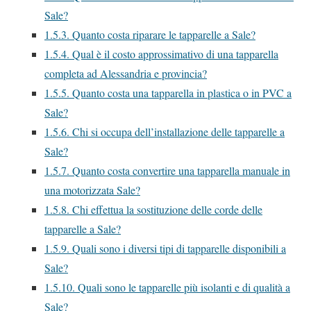
Sale?
1.5.3.
Quanto costa riparare le tapparelle a Sale?
1.5.4.
Qual è il costo approssimativo di una tapparella
completa ad Alessandria e provincia?
1.5.5.
Quanto costa una tapparella in plastica o in PVC a
Sale?
1.5.6.
Chi si occupa dell’installazione delle tapparelle a
Sale?
1.5.7.
Quanto costa convertire una tapparella manuale in
una motorizzata Sale?
1.5.8.
Chi effettua la sostituzione delle corde delle
tapparelle a Sale?
1.5.9.
Quali sono i diversi tipi di tapparelle disponibili a
Sale?
1.5.10.
Quali sono le tapparelle più isolanti e di qualità a
Sale?