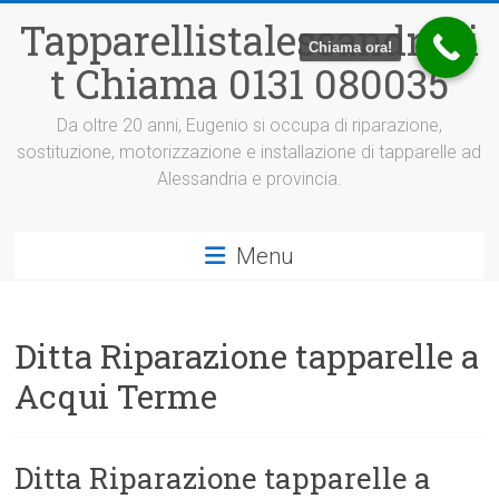
Vai
Tapparellistalessandria.i
al
Chiama ora!
contenuto
t Chiama 0131 080035
Da oltre 20 anni, Eugenio si occupa di riparazione,
sostituzione, motorizzazione e installazione di tapparelle ad
Alessandria e provincia.
Menu
Ditta Riparazione tapparelle a
Acqui Terme
Ditta Riparazione tapparelle a