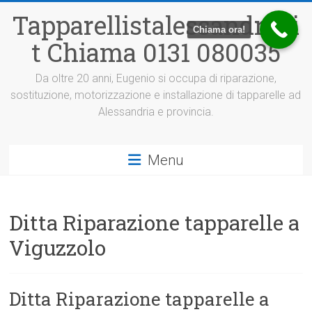
Vai
Tapparellistalessandria.i
al
Chiama ora!
contenuto
t Chiama 0131 080035
Da oltre 20 anni, Eugenio si occupa di riparazione,
sostituzione, motorizzazione e installazione di tapparelle ad
Alessandria e provincia.
Menu
Ditta Riparazione tapparelle a
Viguzzolo
Ditta Riparazione tapparelle a