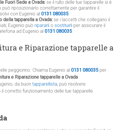
ile Fuori Sede a Ovada:
se il rullo delle tue tapparelle si è
 può riposizionarlo correttamente per garantire il
isolvi con Eugenio al
0131 080035
.
o della tapparella a Ovada:
se i laccetti che collegano il
giati, Eugenio può
ripararli
o
sostituirli
per assicurare il
telefona ad Eugenio al
0131 080035
.
itura e Riparazione tapparelle a
relle peggiorino. Chiama Eugenio al
0131 080035
per
itura e Riparazione tapparelle a Ovada
.
ugenio, da buon
tapparellista
, può risolvere
l corretto funzionamento delle tue tapparelle.
da