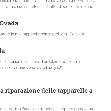
minciarono a dare problemi e stavo cercando Fornitura
 fretta e risolse tutto in un batter d’occhio. Ora le mie
 Ovada
parato le mie tapparelle senza problemi. Consiglio
”
da
disponibile. Ha risolto il problema con le mie
 chiamerò di nuovo se avrò bisogno!”
a riparazione delle tapparelle a
 problema, ma Eugenio si impegna sempre a completare