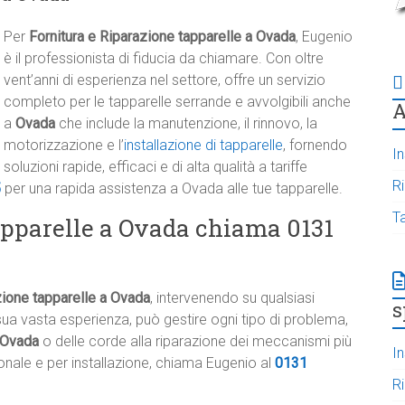
Per
Fornitura e Riparazione tapparelle a Ovada
, Eugenio
è il professionista di fiducia da chiamare. Con oltre
vent’anni di esperienza nel settore, offre un servizio
completo per le tapparelle serrande e avvolgibili anche
A
a
Ovada
che include la manutenzione, il rinnovo, la
motorizzazione e l’
installazione di tapparelle
, fornendo
In
soluzioni rapide, efficaci e di alta qualità a tariffe
R
5
per una rapida assistenza a Ovada alle tue tapparelle.
T
apparelle a Ovada chiama 0131
zione tapparelle a Ovada
, intervenendo su qualsiasi
s
ua vasta esperienza, può gestire ogni tipo di problema,
a Ovada
o delle corde alla riparazione dei meccanismi più
In
onale e per installazione, chiama Eugenio al
0131
R