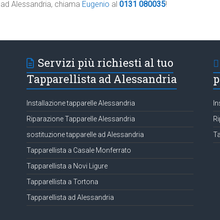
e ad Alessandria, chiama
Eugenio
al
0131 080035
!
Servizi più richiesti al tuo
Tapparellista ad Alessandria
p
Installazione tapparelle Alessandria
In
Riparazione Tapparelle Alessandria
Ri
sostituzione tapparelle ad Alessandria
Ta
Tapparellista a Casale Monferrato
Tapparellista a Novi Ligure
Tapparellista a Tortona
Tapparellista ad Alessandria