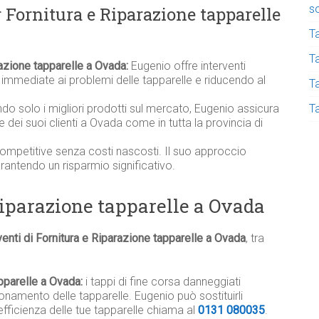
s
r Fornitura e Riparazione tapparelle
T
Ta
razione tapparelle a Ovada:
Eugenio offre interventi
immediate ai problemi delle tapparelle e riducendo al
T
ndo solo i migliori prodotti sul mercato, Eugenio assicura
T
elle dei suoi clienti a Ovada come in tutta la provincia di
competitive senza costi nascosti. Il suo approccio
garantendo un risparmio significativo.
Riparazione tapparelle a Ovada
venti di Fornitura e Riparazione tapparelle a Ovada
, tra
pparelle a Ovada:
i tappi di fine corsa danneggiati
namento delle tapparelle. Eugenio può sostituirli
efficienza delle tue tapparelle chiama al
0131 080035
.