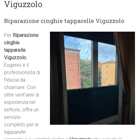
Viguzzolo
Riparazione cinghie tapparelle Viguzzolo
Per
Riparazione
cinghie
tapparelle
Viguzzolo
,
Eugenio è il
professionista di
fiducia da
chiamare. Con
oltre vent’anni di
esperienza nel
settore, offre un
servizio
completo per le
tapparelle