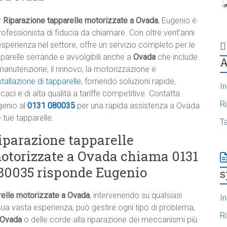
r
Riparazione tapparelle motorizzate a Ovada
, Eugenio è
professionista di fiducia da chiamare. Con oltre vent’anni
esperienza nel settore, offre un servizio completo per le
parelle serrande e avvolgibili anche a
Ovada
che include
A
manutenzione, il rinnovo, la motorizzazione e
stallazione di tapparelle
, fornendo soluzioni rapide,
In
icaci e di alta qualità a tariffe competitive. Contatta
R
genio al
0131 080035
per una rapida assistenza a Ovada
e tue tapparelle.
T
iparazione tapparelle
otorizzate a Ovada chiama 0131
80035 risponde Eugenio
s
relle motorizzate a Ovada
, intervenendo su qualsiasi
In
ua vasta esperienza, può gestire ogni tipo di problema,
R
a Ovada
o delle corde alla riparazione dei meccanismi più