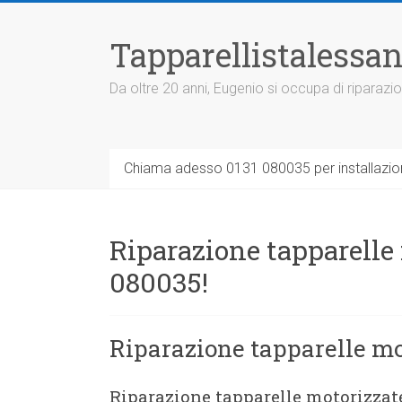
Vai
al
Tapparellistalessan
contenuto
Da oltre 20 anni, Eugenio si occupa di riparazio
Chiama adesso 0131 080035 per installazione
Riparazione tapparelle
080035!
Riparazione tapparelle mo
Riparazione tapparelle motorizzat