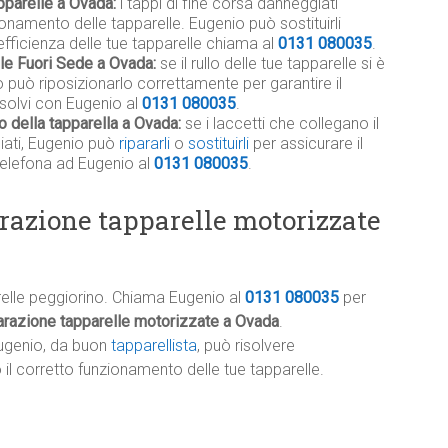
pparelle a Ovada:
i tappi di fine corsa danneggiati
namento delle tapparelle. Eugenio può sostituirli
efficienza delle tue tapparelle chiama al
0131 080035
.
ile Fuori Sede a Ovada:
se il rullo delle tue tapparelle si è
 può riposizionarlo correttamente per garantire il
isolvi con Eugenio al
0131 080035
.
o della tapparella a Ovada:
se i laccetti che collegano il
giati, Eugenio può
ripararli
o
sostituirli
per assicurare il
telefona ad Eugenio al
0131 080035
.
razione tapparelle motorizzate
relle peggiorino. Chiama Eugenio al
0131 080035
per
arazione tapparelle motorizzate a Ovada
.
ugenio, da buon
tapparellista
, può risolvere
l corretto funzionamento delle tue tapparelle.