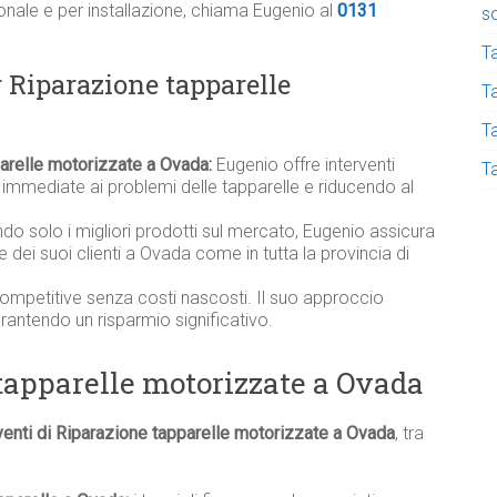
onale e per installazione, chiama Eugenio al
0131
s
T
r Riparazione tapparelle
Ta
T
parelle motorizzate a Ovada:
Eugenio offre interventi
T
immediate ai problemi delle tapparelle e riducendo al
ndo solo i migliori prodotti sul mercato, Eugenio assicura
elle dei suoi clienti a Ovada come in tutta la provincia di
competitive senza costi nascosti. Il suo approccio
garantendo un risparmio significativo.
 tapparelle motorizzate a Ovada
venti di Riparazione tapparelle motorizzate a Ovada
, tra