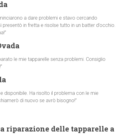
da
minciarono a dare problemi e stavo cercando
resentò in fretta e risolse tutto in un batter d’occhio.
a!”
Ovada
parato le mie tapparelle senza problemi. Consiglio
”
da
disponibile. Ha risolto il problema con le mie
 chiamerò di nuovo se avrò bisogno!”
a riparazione delle tapparelle a