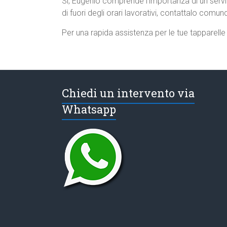
Sì, Eugenio comprende l’importanza di un servi
di fuori degli orari lavorativi, contattalo comunqu
Per una rapida assistenza per le tue tapparell
Chiedi un intervento via
Whatsapp