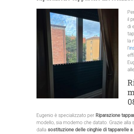
Pe
il 
di 
tap
la 
l’
in
eff
Eu
all
R
m
0
Eugenio è specializzato per
Riparazione tappa
modello, sia moderno che datato. Grazie alla s
dalla
sostituzione delle cinghie di tapparelle 