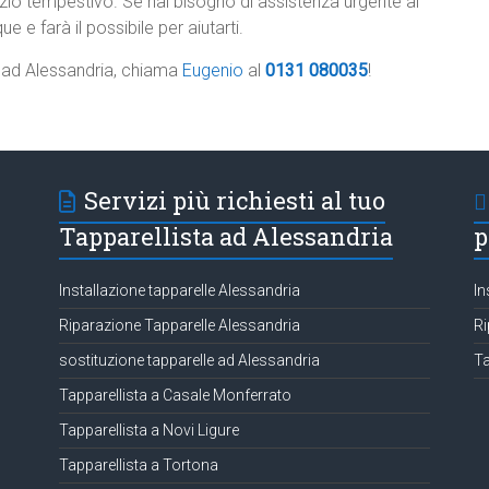
zio tempestivo. Se hai bisogno di assistenza urgente al
e e farà il possibile per aiutarti.
e ad Alessandria, chiama
Eugenio
al
0131 080035
!
Servizi più richiesti al tuo
Tapparellista ad Alessandria
p
Installazione tapparelle Alessandria
In
Riparazione Tapparelle Alessandria
Ri
sostituzione tapparelle ad Alessandria
Ta
Tapparellista a Casale Monferrato
Tapparellista a Novi Ligure
Tapparellista a Tortona