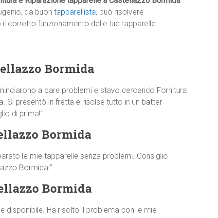
itura e Riparazione tapparelle a Castellazzo Bormida
.
ugenio, da buon
tapparellista
, può risolvere
l corretto funzionamento delle tue tapparelle.
tellazzo Bormida
minciarono a dare problemi e stavo cercando Fornitura
Si presentò in fretta e risolse tutto in un batter
io di prima!”
ellazzo Bormida
parato le mie tapparelle senza problemi. Consiglio
llazzo Bormida!”
tellazzo Bormida
disponibile. Ha risolto il problema con le mie