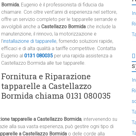
Bormida
, Eugenio è il professionista di fiducia da
chiamare. Con oltre vent’anni di esperienza nel settore,
In
offre un servizio completo per le tapparelle serrande e
R
avvolgibili anche a
Castellazzo Bormida
che include la
manutenzione, il rinnovo, la motorizzazione e
T
l’
installazione di tapparelle
, fornendo soluzioni rapide,
efficaci e di alta qualità a tariffe competitive. Contatta
Eugenio al
0131 080035
per una rapida assistenza a
Castellazzo Bormida alle tue tapparelle.
s
Fornitura e Riparazione
In
tapparelle a Castellazzo
R
Bormida chiama 0131 080035
s
T
zione tapparelle a Castellazzo Bormida
, intervenendo su
Ta
ie alla sua vasta esperienza, può gestire ogni tipo di
T
tapparelle a Castellazzo Bormida
o delle corde alla