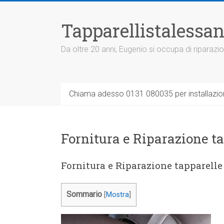
Vai
al
Tapparellistalessan
contenuto
Da oltre 20 anni, Eugenio si occupa di riparazio
Chiama adesso 0131 080035 per installazione
Fornitura e Riparazione t
Fornitura e Riparazione tapparelle
Sommario
[
Mostra
]