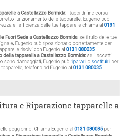
apparelle a Castellazzo Bormida:
i tappi di fine corsa
rretto funzionamento delle tapparelle. Eugenio può
rezza e l’efficienza delle tue tapparelle chiama al
0131
ile Fuori Sede a Castellazzo Bormida:
se il rullo delle tue
riginale, Eugenio può riposizionarlo correttamente per
apparelle risolvi con Eugenio al
0131 080035
.
lo della tapparella a Castellazzo Bormida:
se i laccetti
rullo sono danneggiati, Eugenio può
ripararli
o
sostituirli
per
 tapparelle, telefona ad Eugenio al
0131 080035
.
itura e Riparazione tapparelle a
relle peggiorino. Chiama Eugenio al
0131 080035
per