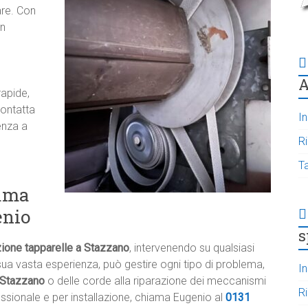
are. Con
un
A
rapide,
Contatta
In
enza a
R
T
iama
enio
s
zione tapparelle a Stazzano
, intervenendo su qualsiasi
ua vasta esperienza, può gestire ogni tipo di problema,
In
a Stazzano
o delle corde alla riparazione dei meccanismi
R
essionale e per installazione, chiama Eugenio al
0131