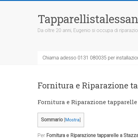
Vai
al
Tapparellistalessan
contenuto
Da oltre 20 anni, Eugenio si occupa di riparazio
Chiama adesso 0131 080035 per installazione
Fornitura e Riparazione t
Fornitura e Riparazione tapparelle
Sommario
[
Mostra
]
Per
Fornitura e Riparazione tapparelle a Stazz