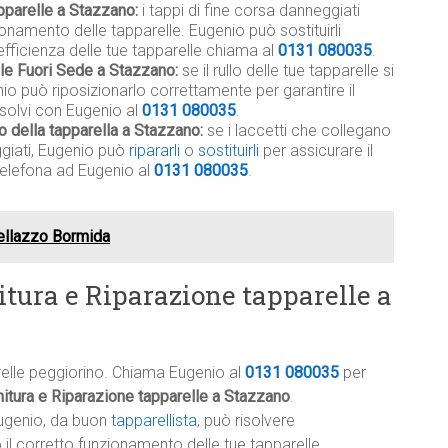
pparelle a Stazzano:
i tappi di fine corsa danneggiati
namento delle tapparelle. Eugenio può sostituirli
efficienza delle tue tapparelle chiama al
0131 080035
.
ile Fuori Sede a Stazzano:
se il rullo delle tue tapparelle si
io può riposizionarlo correttamente per garantire il
isolvi con Eugenio al
0131 080035
.
o della tapparella a Stazzano:
se i laccetti che collegano
eggiati, Eugenio può
ripararli
o
sostituirli
per assicurare il
telefona ad Eugenio al
0131 080035
.
tellazzo Bormida
itura e Riparazione tapparelle a
relle peggiorino. Chiama Eugenio al
0131 080035
per
itura e Riparazione tapparelle a Stazzano
.
ugenio, da buon
tapparellista
, può risolvere
l corretto funzionamento delle tue tapparelle.