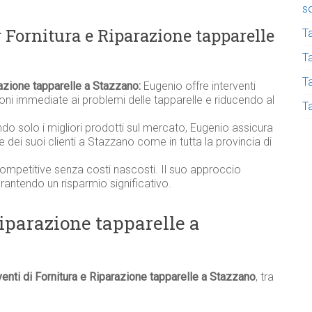
s
r Fornitura e Riparazione tapparelle
T
Ta
T
razione tapparelle a Stazzano:
Eugenio offre interventi
ni immediate ai problemi delle tapparelle e riducendo al
T
ndo solo i migliori prodotti sul mercato, Eugenio assicura
elle dei suoi clienti a Stazzano come in tutta la provincia di
competitive senza costi nascosti. Il suo approccio
garantendo un risparmio significativo.
Riparazione tapparelle a
venti di Fornitura e Riparazione tapparelle a Stazzano
, tra