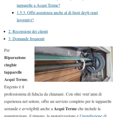
tapparelle a Acqui Terme?
1.5.3.
Offri assistenza anche al di fuori degli orari
lavorativi?
2.
Recensioni dei clienti
3.
Domande frequenti
Per
Riparazione
cinghie
tapparelle
Acqui Terme
,
Eugenio è il
professionista di fiducia da chiamare. Con oltre vent’anni di
esperienza nel settore, offre un servizio completo per le tapparelle
Acqui Terme
serrande e avvolgibili anche a
che include la
manutenzione, il rinnovo, la motorizzazione e l’
installazione di