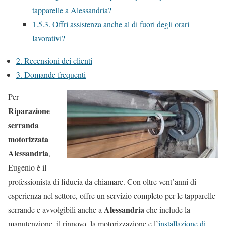
tapparelle a Alessandria?
1.5.3.
Offri assistenza anche al di fuori degli orari
lavorativi?
2.
Recensioni dei clienti
3.
Domande frequenti
Per
Riparazione
serranda
motorizzata
Alessandria
,
Eugenio è il
professionista di fiducia da chiamare. Con oltre vent’anni di
esperienza nel settore, offre un servizio completo per le tapparelle
Alessandria
serrande e avvolgibili anche a
che include la
manutenzione, il rinnovo, la motorizzazione e l’
installazione di