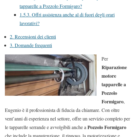
tapparelle a Pozzolo Formigaro?
1.5.3.
Offri assistenza anche al di fuori degli orari
lavorativi?
2.
Recensioni dei clienti
3.
Domande frequenti
Per
Riparazione
motore
tapparelle a
Pozzolo
Formigaro
,
Eugenio è il professionista di fiducia da chiamare. Con oltre
vent’anni di esperienza nel settore, offre un servizio completo per
Pozzolo Formigaro
le tapparelle serrande e avvolgibili anche a
che include la manutenzione, il rinnovo, la motorizzazione e