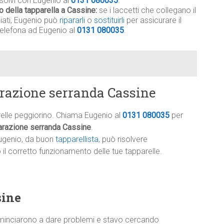
isolvi con Eugenio al
0131 080035
.
o della tapparella a Cassine:
se i laccetti che collegano il
giati, Eugenio può
ripararli
o
sostituirli
per assicurare il
telefona ad Eugenio al
0131 080035
.
razione serranda Cassine
relle peggiorino. Chiama Eugenio al
0131 080035
per
arazione serranda Cassine
.
ugenio, da buon
tapparellista
, può risolvere
l corretto funzionamento delle tue tapparelle.
sine
minciarono a dare problemi e stavo cercando