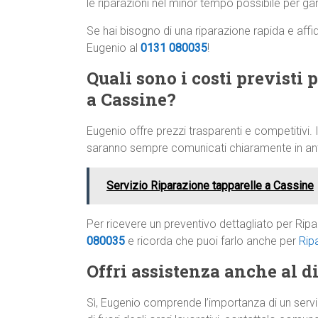
le riparazioni nel minor tempo possibile per gar
Se hai bisogno di una riparazione rapida e affi
Eugenio al
0131 080035
!
Quali sono i costi previsti 
a Cassine?
Eugenio offre prezzi trasparenti e competitivi. I
saranno sempre comunicati chiaramente in anti
Servizio Riparazione tapparelle a Cassine
Per ricevere un preventivo dettagliato per Rip
080035
e ricorda che puoi farlo anche per
Rip
Offri assistenza anche al di
Sì, Eugenio comprende l’importanza di un servi