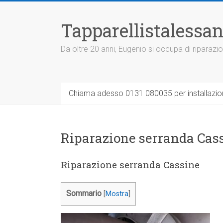
Vai
al
Tapparellistalessan
contenuto
Da oltre 20 anni, Eugenio si occupa di riparazio
Chiama adesso 0131 080035 per installazione
Riparazione serranda Cas
Riparazione serranda Cassine
Sommario
[
Mostra
]