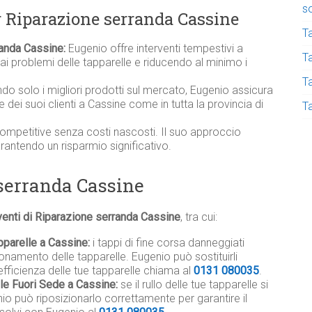
s
r Riparazione serranda Cassine
T
randa Cassine:
Eugenio offre interventi tempestivi a
Ta
i problemi delle tapparelle e riducendo al minimo i
T
ndo solo i migliori prodotti sul mercato, Eugenio assicura
lle dei suoi clienti a Cassine come in tutta la provincia di
T
competitive senza costi nascosti. Il suo approccio
garantendo un risparmio significativo.
 serranda Cassine
venti di Riparazione serranda Cassine
, tra cui:
pparelle a Cassine:
i tappi di fine corsa danneggiati
namento delle tapparelle. Eugenio può sostituirli
efficienza delle tue tapparelle chiama al
0131 080035
.
ile Fuori Sede a Cassine:
se il rullo delle tue tapparelle si
io può riposizionarlo correttamente per garantire il