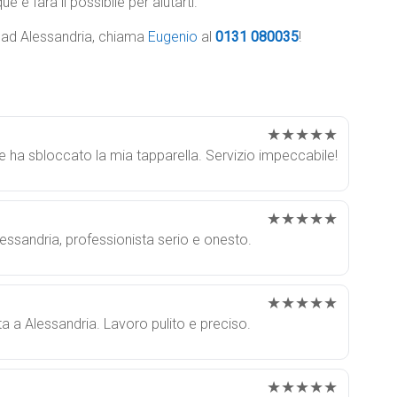
e e farà il possibile per aiutarti.
e ad Alessandria, chiama
Eugenio
al
0131 080035
!
★★★★★
 e ha sbloccato la mia tapparella. Servizio impeccabile!
★★★★★
lessandria, professionista serio e onesto.
★★★★★
a a Alessandria. Lavoro pulito e preciso.
★★★★★