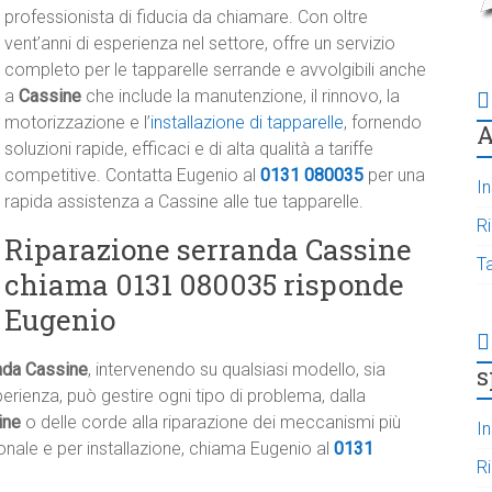
professionista di fiducia da chiamare. Con oltre
vent’anni di esperienza nel settore, offre un servizio
completo per le tapparelle serrande e avvolgibili anche
a
Cassine
che include la manutenzione, il rinnovo, la
motorizzazione e l’
installazione di tapparelle
, fornendo
A
soluzioni rapide, efficaci e di alta qualità a tariffe
competitive. Contatta Eugenio al
0131 080035
per una
In
rapida assistenza a Cassine alle tue tapparelle.
R
Riparazione serranda Cassine
T
chiama 0131 080035 risponde
Eugenio
nda Cassine
, intervenendo su qualsiasi modello, sia
s
rienza, può gestire ogni tipo di problema, dalla
ine
o delle corde alla riparazione dei meccanismi più
In
onale e per installazione, chiama Eugenio al
0131
R