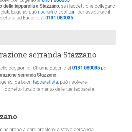
isolvi con Eugenio al
0131 080035
.
o della tapparella a Stazzano:
se i laccetti che collegano
eggiati, Eugenio può
ripararli
o
sostituirli
per assicurare il
telefona ad Eugenio al
0131 080035
.
arazione serranda Stazzano
relle peggiorino. Chiama Eugenio al
0131 080035
per
arazione serranda Stazzano
.
ugenio, da buon
tapparellista
, può risolvere
l corretto funzionamento delle tue tapparelle.
zzano
minciarono a dare problemi e stavo cercando