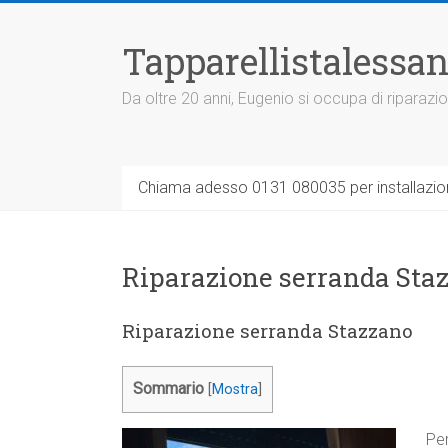
Vai
al
Tapparellistalessan
contenuto
Da oltre 20 anni, Eugenio si occupa di riparazio
Chiama adesso 0131 080035 per installazione
Riparazione serranda Sta
Riparazione serranda Stazzano
Sommario
[
Mostra
]
Pe