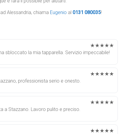
e e farà il possibile per aiutarti.
e ad Alessandria, chiama
Eugenio
al
0131 080035
!
★★★★★
ha sbloccato la mia tapparella. Servizio impeccabile!
★★★★★
tazzano, professionista serio e onesto.
★★★★★
ta a Stazzano. Lavoro pulito e preciso.
★★★★★