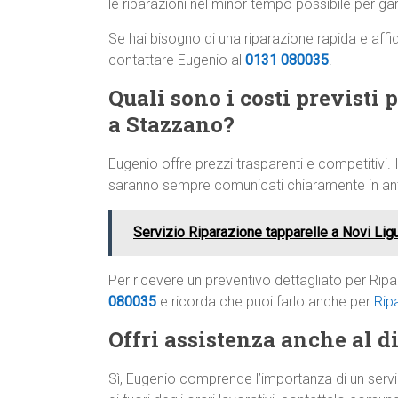
le riparazioni nel minor tempo possibile per gar
Se hai bisogno di una riparazione rapida e affi
contattare Eugenio al
0131 080035
!
Quali sono i costi previsti 
a Stazzano?
Eugenio offre prezzi trasparenti e competitivi. I
saranno sempre comunicati chiaramente in anti
Servizio Riparazione tapparelle a Novi Lig
Per ricevere un preventivo dettagliato per Ri
080035
e ricorda che puoi farlo anche per
Rip
Offri assistenza anche al di
Sì, Eugenio comprende l’importanza di un servi