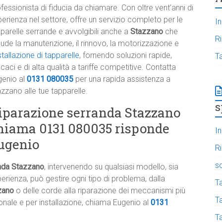
fessionista di fiducia da chiamare. Con oltre vent’anni di
erienza nel settore, offre un servizio completo per le
In
parelle serrande e avvolgibili anche a
Stazzano
che
R
lude la manutenzione, il rinnovo, la motorizzazione e
stallazione di tapparelle
, fornendo soluzioni rapide,
T
icaci e di alta qualità a tariffe competitive. Contatta
genio al
0131 080035
per una rapida assistenza a
zzano alle tue tapparelle.
s
iparazione serranda Stazzano
hiama 0131 080035 risponde
In
ugenio
R
s
nda Stazzano
, intervenendo su qualsiasi modello, sia
rienza, può gestire ogni tipo di problema, dalla
T
zzano
o delle corde alla riparazione dei meccanismi più
Ta
onale e per installazione, chiama Eugenio al
0131
T