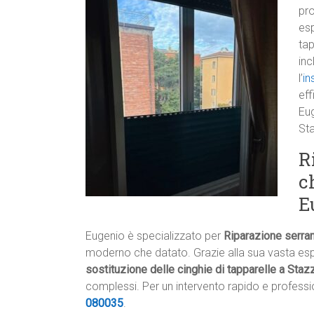
pro
esp
tap
inc
l’
in
eff
Eu
Sta
R
c
E
Eugenio è specializzato per
Riparazione serra
moderno che datato. Grazie alla sua vasta espe
sostituzione delle cinghie di tapparelle a Sta
complessi. Per un intervento rapido e professi
080035
.