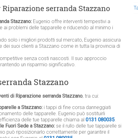
r Riparazione serranda Stazzano
T
randa Stazzano:
Eugenio offre interventi tempestivi a
ai problemi delle tapparelle e riducendo al minimo i
ndo solo i migliori prodotti sul mercato, Eugenio assicura
elle dei suoi clienti a Stazzano come in tutta la provincia di
competitive senza costi nascosti. Il suo approccio
garantendo un risparmio significativo.
 serranda Stazzano
venti di Riparazione serranda Stazzano
, tra cui:
pparelle a Stazzano:
i tappi di fine corsa danneggiati
namento delle tapparelle. Eugenio può sostituirli
efficienza delle tue tapparelle chiama al
0131 080035
.
ile Fuori Sede a Stazzano:
se il rullo delle tue tapparelle si
io può riposizionarlo correttamente per garantire il