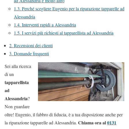
ad Alessandria e molto altro
1.3.
Perché scegliere Eugenio per la riparazione tapparelle ad
Alessandria
1.4.
Interventi rapidi a Alessandria
1.5.
I servizi più richiesti al tapparellista ad Alessandria
2.
Recensioni dei clienti
3.
Domande frequenti
Sei alla ricerca
di un
tapparellista
ad
Alessandria
?
Non guardare
oltre! Eugenio, il fabbro di fiducia, è a tua disposizione anche per
Chiama ora al
0131
la riparazione tapparelle ad Alessandria.