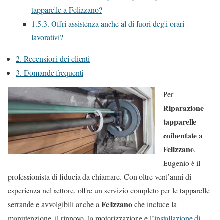
tapparelle a Felizzano?
1.5.3.
Offri assistenza anche al di fuori degli orari
lavorativi?
2.
Recensioni dei clienti
3.
Domande frequenti
Per
Riparazione
tapparelle
coibentate a
Felizzano
,
Eugenio è il
professionista di fiducia da chiamare. Con oltre vent’anni di
esperienza nel settore, offre un servizio completo per le tapparelle
Felizzano
serrande e avvolgibili anche a
che include la
manutenzione, il rinnovo, la motorizzazione e l’
installazione di