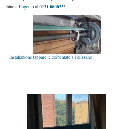
0131 080035
chiama
Eugenio
al
!
Installazione tapparelle coibentate a Felizzano