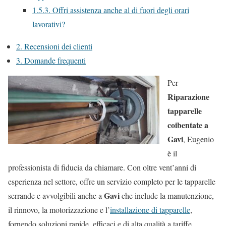
1.5.3.
Offri assistenza anche al di fuori degli orari
lavorativi?
2.
Recensioni dei clienti
3.
Domande frequenti
Per
Riparazione
tapparelle
coibentate a
Gavi
, Eugenio
è il
professionista di fiducia da chiamare. Con oltre vent’anni di
esperienza nel settore, offre un servizio completo per le tapparelle
Gavi
serrande e avvolgibili anche a
che include la manutenzione,
il rinnovo, la motorizzazione e l’
installazione di tapparelle
,
fornendo soluzioni rapide, efficaci e di alta qualità a tariffe