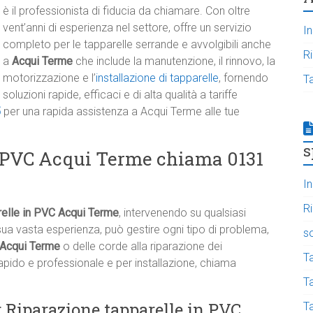
è il professionista di fiducia da chiamare. Con oltre
vent’anni di esperienza nel settore, offre un servizio
In
completo per le tapparelle serrande e avvolgibili anche
R
a
Acqui Terme
che include la manutenzione, il rinnovo, la
motorizzazione e l’
installazione di tapparelle
, fornendo
T
soluzioni rapide, efficaci e di alta qualità a tariffe
5
per una rapida assistenza a Acqui Terme alle tue
s
n PVC Acqui Terme chiama 0131
In
R
relle in PVC Acqui Terme
, intervenendo su qualsiasi
ua vasta esperienza, può gestire ogni tipo di problema,
s
a Acqui Terme
o delle corde alla riparazione dei
T
pido e professionale e per installazione, chiama
Ta
r Riparazione tapparelle in PVC
T