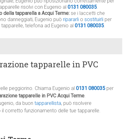
riginale, Eugenio può riposizionarlo correttamente per
apparelle risolvi con Eugenio al
0131 080035
.
lo della tapparella a Acqui Terme:
se i laccetti che
 sono danneggiati, Eugenio può
ripararli
o
sostituirli
per
 tapparelle, telefona ad Eugenio al
0131 080035
.
razione tapparelle in PVC
relle peggiorino. Chiama Eugenio al
0131 080035
per
arazione tapparelle in PVC Acqui Terme
.
ugenio, da buon
tapparellista
, può risolvere
l corretto funzionamento delle tue tapparelle.