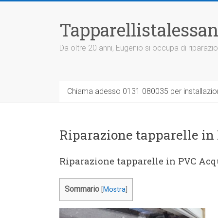
Vai
al
Tapparellistalessan
contenuto
Da oltre 20 anni, Eugenio si occupa di riparazio
Chiama adesso 0131 080035 per installazione
Riparazione tapparelle i
Riparazione tapparelle in PVC Ac
Sommario
[
Mostra
]