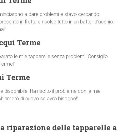
ui Terme
minciarono a dare problemi e stavo cercando
esentò in fretta e risolse tutto in un batter d’occhio.
a!”
Acqui Terme
parato le mie tapparelle senza problemi. Consiglio
Terme!”
ui Terme
disponibile. Ha risolto il problema con le mie
 chiamerò di nuovo se avrò bisogno!”
a riparazione delle tapparelle a