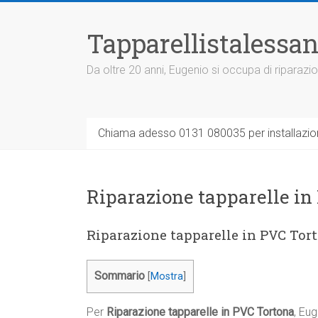
Vai
al
Tapparellistalessan
contenuto
Da oltre 20 anni, Eugenio si occupa di riparazio
Chiama adesso 0131 080035 per installazione
Riparazione tapparelle in
Riparazione tapparelle in PVC Tor
Sommario
[
Mostra
]
Per
Riparazione tapparelle in PVC Tortona
, Eug