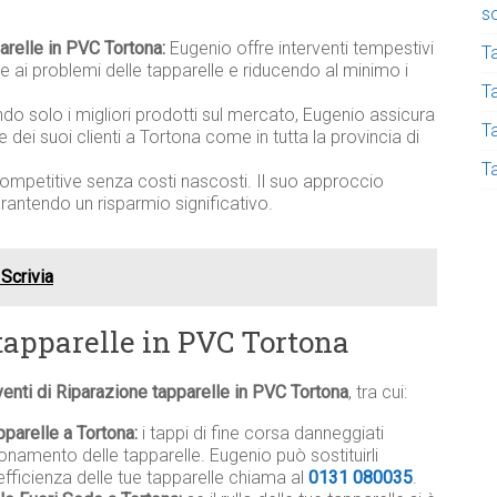
s
arelle in PVC Tortona:
Eugenio offre interventi tempestivi
T
 ai problemi delle tapparelle e riducendo al minimo i
Ta
ndo solo i migliori prodotti sul mercato, Eugenio assicura
T
lle dei suoi clienti a Tortona come in tutta la provincia di
T
competitive senza costi nascosti. Il suo approccio
garantendo un risparmio significativo.
 Scrivia
 tapparelle in PVC Tortona
venti di Riparazione tapparelle in PVC Tortona
, tra cui:
pparelle a Tortona:
i tappi di fine corsa danneggiati
namento delle tapparelle. Eugenio può sostituirli
efficienza delle tue tapparelle chiama al
0131 080035
.