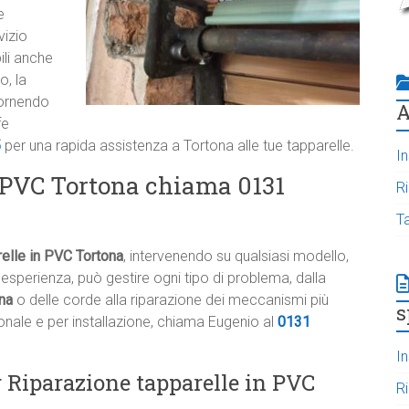
e
vizio
ili anche
o, la
fornendo
A
fe
5
per una rapida assistenza a Tortona alle tue tapparelle.
In
 PVC Tortona chiama 0131
R
T
elle in PVC Tortona
, intervenendo su qualsiasi modello,
esperienza, può gestire ogni tipo di problema, dalla
ona
o delle corde alla riparazione dei meccanismi più
s
onale e per installazione, chiama Eugenio al
0131
In
r Riparazione tapparelle in PVC
R