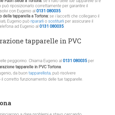
le Fuori Sede a Tortona:
se il rullo delle tue tapparelle si è
 può riposizionarlo correttamente per garantire il
isolvi con Eugenio al
0131 080035
.
o della tapparella a Tortona:
se i laccetti che collegano il
giati, Eugenio può
ripararli
o
sostituirli
per assicurare il
telefona ad Eugenio al
0131 080035
.
razione tapparelle in PVC
relle peggiorino. Chiama Eugenio al
0131 080035
per
arazione tapparelle in PVC Tortona
.
ugenio, da buon
tapparellista
, può risolvere
l corretto funzionamento delle tue tapparelle.
tona
minciarono a dare problemi e stavo cercando