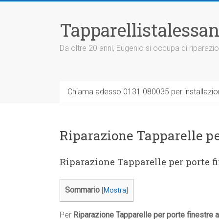
Vai
al
Tapparellistalessan
contenuto
Da oltre 20 anni, Eugenio si occupa di riparazio
Chiama adesso 0131 080035 per installazione
Riparazione Tapparelle pe
Riparazione Tapparelle per porte f
Sommario
[
Mostra
]
Per
Riparazione Tapparelle per porte finestre a