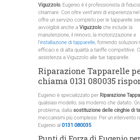
Viguzzolo
, Eugenio è il professionista di fiduci
chiamare. Con oltre vent’anni di esperienza nel
offre un servizio completo per le tapparelle se
avvolgibili anche a
Viguzzolo
che include la
manutenzione, il rinnovo, la motorizzazione e
l’
installazione di tapparelle
, fornendo soluzioni 
efficaci e di alta qualità a tariffe competitive.
assistenza a Viguzzolo alle tue tapparelle.
Riparazione Tapparelle pe
chiama 0131 080035 rispo
Eugenio è specializzato per
Riparazione Tappar
qualsiasi modello, sia moderno che datato. Graz
problema, dalla
sostituzione delle cinghie di 
meccanismi più complessi. Per un intervento ra
Eugenio al
0131 080035
.
Punti di Forza di Eugenio pe