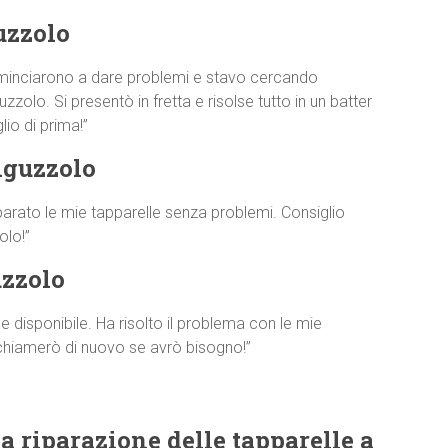
uzzolo
minciarono a dare problemi e stavo cercando
zolo. Si presentò in fretta e risolse tutto in un batter
io di prima!”
iguzzolo
parato le mie tapparelle senza problemi. Consiglio
olo!”
uzzolo
disponibile. Ha risolto il problema con le mie
 chiamerò di nuovo se avrò bisogno!”
a riparazione delle tapparelle a