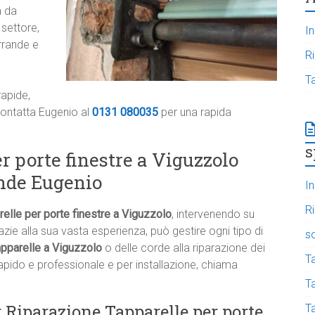
a da
 settore,
In
rrande e
R
T
rapide,
 Contatta Eugenio al
0131 080035
per una rapida
s
r porte finestre a Viguzzolo
nde Eugenio
In
R
elle per porte finestre a Viguzzolo
, intervenendo su
ie alla sua vasta esperienza, può gestire ogni tipo di
s
tapparelle a Viguzzolo
o delle corde alla riparazione dei
T
pido e professionale e per installazione, chiama
Ta
r Riparazione Tapparelle per porte
T