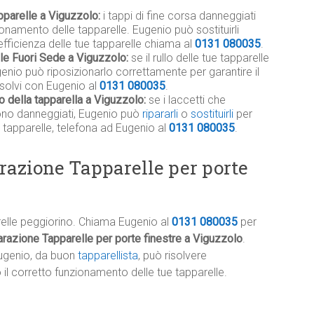
pparelle a Viguzzolo:
i tappi di fine corsa danneggiati
namento delle tapparelle. Eugenio può sostituirli
efficienza delle tue tapparelle chiama al
0131 080035
.
ile Fuori Sede a Viguzzolo:
se il rullo delle tue tapparelle
genio può riposizionarlo correttamente per garantire il
isolvi con Eugenio al
0131 080035
.
o della tapparella a Viguzzolo:
se i laccetti che
 sono danneggiati, Eugenio può
ripararli
o
sostituirli
per
 tapparelle, telefona ad Eugenio al
0131 080035
.
razione Tapparelle per porte
relle peggiorino. Chiama Eugenio al
0131 080035
per
razione Tapparelle per porte finestre a Viguzzolo
.
ugenio, da buon
tapparellista
, può risolvere
l corretto funzionamento delle tue tapparelle.