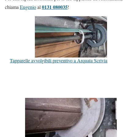
0131 080035
chiama
Eugenio
al
!
Tapparelle avvolgibili preventivo a Arquata Scrivia