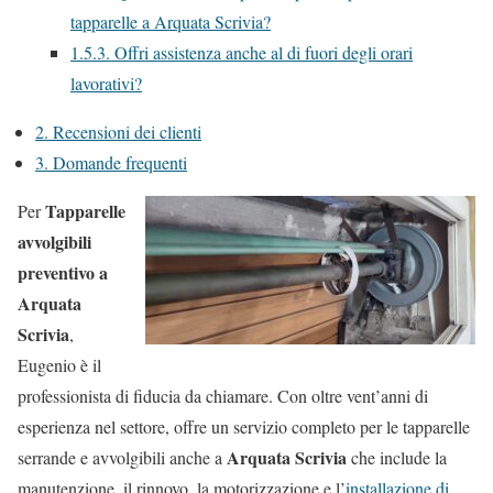
tapparelle a Arquata Scrivia?
1.5.3.
Offri assistenza anche al di fuori degli orari
lavorativi?
2.
Recensioni dei clienti
3.
Domande frequenti
Tapparelle
Per
avvolgibili
preventivo a
Arquata
Scrivia
,
Eugenio è il
professionista di fiducia da chiamare. Con oltre vent’anni di
esperienza nel settore, offre un servizio completo per le tapparelle
Arquata Scrivia
serrande e avvolgibili anche a
che include la
manutenzione, il rinnovo, la motorizzazione e l’
installazione di