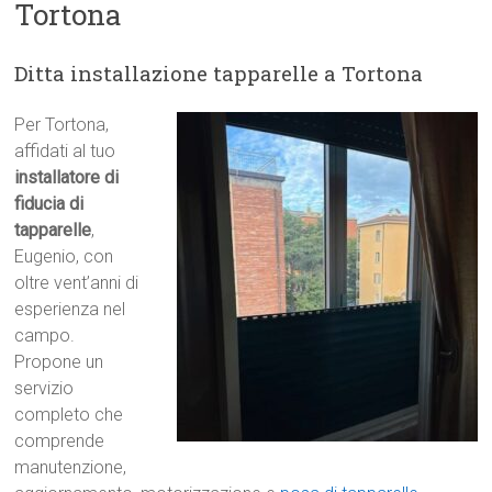
Tortona
Ditta installazione tapparelle a Tortona
Per Tortona,
affidati al tuo
installatore di
fiducia di
tapparelle
,
Eugenio, con
oltre vent’anni di
esperienza nel
campo.
Propone un
servizio
completo che
comprende
manutenzione,