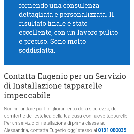
fornendo una consulenza
dettagliata e personalizzata. Il
risultato finale è stato
eccellente, con un lavoro pulito
e preciso. Sono molto
soddisfatta.
Contatta Eugenio per un Servizio
di Installazione tapparelle
impeccabile
Non rimandare più il miglioramento della sicurezza, del
comfort e dell’estetica della tua casa con nuove tapparelle.
Per un servizio di installazione di prima classe ad
Alessandria, contatta Eugenio oggi stesso al
0131 080035
.