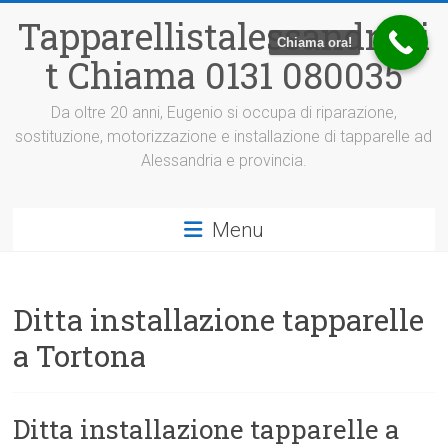
Vai
Tapparellistalessandria.i
al
Chiama ora!
contenuto
t Chiama 0131 080035
Da oltre 20 anni, Eugenio si occupa di riparazione,
sostituzione, motorizzazione e installazione di tapparelle ad
Alessandria e provincia.
Menu
Ditta installazione tapparelle
a Tortona
Ditta installazione tapparelle a