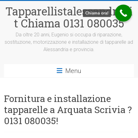
Vai
Tapparellistalessandria.i
al
Chiama ora!
contenuto
t Chiama 0131 080035
Da oltre 20 anni, Eugenio si occupa di riparazione,
sostituzione, motorizzazione e installazione di tapparelle ad
Alessandria e provincia.
Menu
Fornitura e installazione
tapparelle a Arquata Scrivia ?
0131 080035!