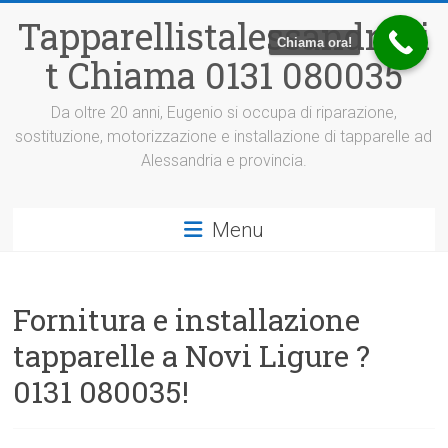
Vai
Tapparellistalessandria.i
al
Chiama ora!
contenuto
t Chiama 0131 080035
Da oltre 20 anni, Eugenio si occupa di riparazione,
sostituzione, motorizzazione e installazione di tapparelle ad
Alessandria e provincia.
Menu
Fornitura e installazione
tapparelle a Novi Ligure ?
0131 080035!