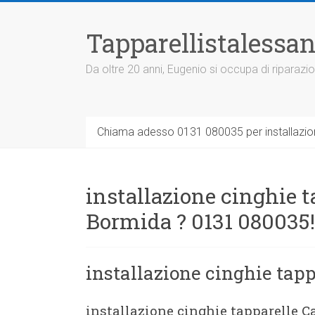
Vai
al
Tapparellistalessan
contenuto
Da oltre 20 anni, Eugenio si occupa di riparazio
Chiama adesso 0131 080035 per installazione
installazione cinghie t
Bormida ? 0131 080035!
installazione cinghie tap
installazione cinghie tapparelle 