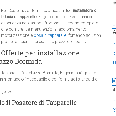
Per Castellazzo Bormida, affidati al tuo
installatore di
fiducia di tapparelle
, Eugenio, con oltre vent’anni di
esperienza nel campo. Propone un servizio completo
che comprende manutenzione, aggiornamento,
A
motorizzazione e
posa di tapparelle
, fornendo soluzioni
pronte, efficienti e di qualità a prezzi competitivi.
In
Offerte per installazione
R
lazzo Bormida
T
ella zona di Castellazzo Bormida, Eugenio può gestire
o un montaggio impeccabile e conforme agli standard di
s
sigenze.
o il Posatore di Tapparelle
In
R