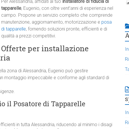
Per Alessandria, affidati al tuo
installatore di fiducia di
tapparelle
, Eugenio, con oltre vent’anni di esperienza nel
campo. Propone un servizio completo che comprende
manutenzione, aggiornamento, motorizzazione e
posa
di tapparelle
, fornendo soluzioni pronte, efficienti e di
A
qualità a prezzi competitivi.
Offerte per installazione
In
ria
R
T
lla zona di Alessandria, Eugenio può gestire
o un montaggio impeccabile e conforme agli standard di
sigenze.
s
o il Posatore di Tapparelle
In
R
fficienti in tutta Alessandria, riducendo al minimo i disagi