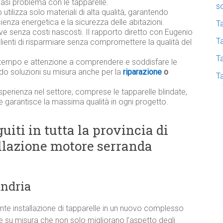
asi problema con le tapparelle.
s
utilizza solo materiali di alta qualità, garantendo
ficienza energetica e la sicurezza delle abitazioni.
T
ive senza costi nascosti. Il rapporto diretto con Eugenio
Ta
lienti di risparmiare senza compromettere la qualità del
T
tempo e attenzione a comprendere e soddisfare le
ndo soluzioni su misura anche per la
riparazione
o
T
sperienza nel settore, comprese le tapparelle blindate,
e garantisce la massima qualità in ogni progetto.
uiti in tutta la provincia di
allazione motore serranda
andria
e installazione di tapparelle in un nuovo complesso
le su misura che non solo migliorano l’aspetto degli