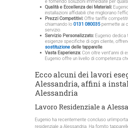
e fornendo soluzioni immediate per qualsi
Qualità e Eccellenza dei Materiali:
Eugenio 
installazioni affidabili che migliorano l’ef
Prezzi Competitivi:
Offre tariffe competit
chiamando lo
0131 080035
permette ai c
servizio.
Servizio Personalizzato:
Eugenio dedica 
esigenze specifiche di ogni cliente, offre
sostituzione
delle tapparelle
.
Vasta Esperienza:
Con oltre vent’anni di e
Eugenio offre un livello di competenza ch
Ecco alcuni dei lavori eseg
Alessandria, affini a inst
Alessandria
Lavoro Residenziale a Aless
Eugenio ha recentemente concluso un’important
residenziale a Alessandria. Ha fornito tapparel