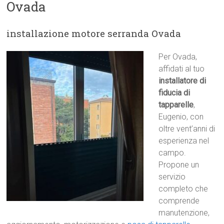
Ovada
installazione motore serranda Ovada
Per Ovada,
affidati al tuo
installatore di
fiducia di
tapparelle
,
Eugenio, con
oltre vent’anni di
esperienza nel
campo.
Propone un
servizio
completo che
comprende
manutenzione,