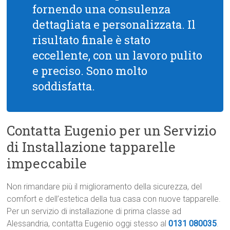
fornendo una consulenza
dettagliata e personalizzata. Il
risultato finale è stato
eccellente, con un lavoro pulito
e preciso. Sono molto
soddisfatta.
Contatta Eugenio per un Servizio
di Installazione tapparelle
impeccabile
Non rimandare più il miglioramento della sicurezza, del
comfort e dell’estetica della tua casa con nuove tapparelle.
Per un servizio di installazione di prima classe ad
Alessandria, contatta Eugenio oggi stesso al
0131 080035
.