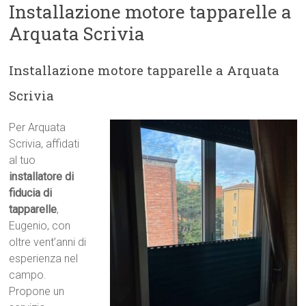
Installazione motore tapparelle a
Arquata Scrivia
Installazione motore tapparelle a Arquata
Scrivia
Per Arquata
Scrivia, affidati
al tuo
installatore di
fiducia di
tapparelle
,
Eugenio, con
oltre vent’anni di
esperienza nel
campo.
Propone un