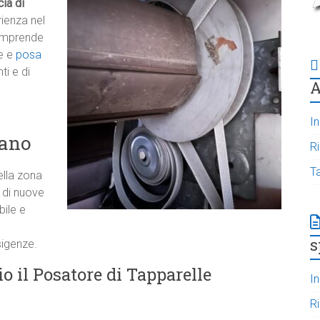
cia di
rienza nel
omprende
e e
posa
ti e di
A
In
zano
R
T
ella zona
e di nuove
ile e
s
sigenze.
o il Posatore di Tapparelle
In
R