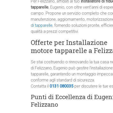
Per Felizzano, affidati al tuo
installatore di fidu
tapparelle
, Eugenio, con oltre vent’anni di espe
campo. Propone un servizio completo che c
manutenzione, aggiornamento, motorizzazion
di tapparelle
, fornendo soluzioni pronte, efficien
qualità a prezzi competitivi.
Offerte per Installazione
motore tapparelle a Feliz
Se stai costruendo o rinnovando la tua casa n
di Felizzano, Eugenio può gestire l’installazion
tapparelle, garantendo un montaggio impeccab
conforme agli standard di sicurezza.
Contatta il
0131 080035
per discutere le tue e
Punti di Eccellenza di Eugeni
Felizzano