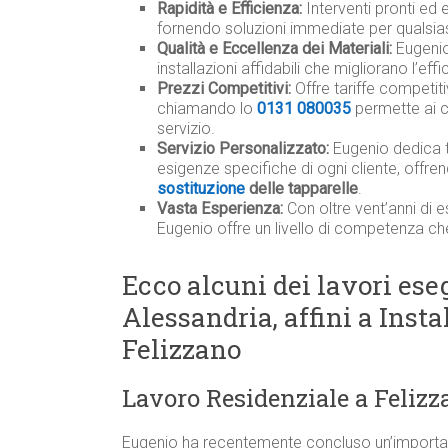
Rapidità e Efficienza:
Interventi pronti ed e
fornendo soluzioni immediate per qualsias
Qualità e Eccellenza dei Materiali:
Eugenio 
installazioni affidabili che migliorano l’ef
Prezzi Competitivi:
Offre tariffe competit
chiamando lo
0131 080035
permette ai c
servizio.
Servizio Personalizzato:
Eugenio dedica 
esigenze specifiche di ogni cliente, offre
sostituzione
delle tapparelle
.
Vasta Esperienza:
Con oltre vent’anni di e
Eugenio offre un livello di competenza ch
Ecco alcuni dei lavori eseg
Alessandria, affini a Inst
Felizzano
Lavoro Residenziale a Felizz
Eugenio ha recentemente concluso un’important