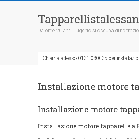
Vai
al
Tapparellistalessan
contenuto
Da oltre 20 anni, Eugenio si occupa di riparazio
Chiama adesso 0131 080035 per installazione
Installazione motore ta
Installazione motore tappa
Installazione motore tapparelle a 