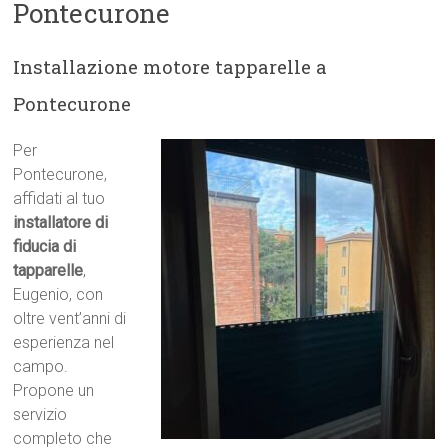
Pontecurone
Installazione motore tapparelle a
Pontecurone
Per
Pontecurone,
affidati al tuo
installatore di
fiducia di
tapparelle
,
Eugenio, con
oltre vent’anni di
esperienza nel
campo.
Propone un
servizio
completo che