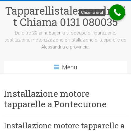
Vai
Tapparellistalessandria.i
al
Chiama ora!
contenuto
t Chiama 0131 080035
Da oltre 20 anni, Eugenio si occupa di riparazione,
sostituzione, motorizzazione e installazione di tapparelle ad
Alessandria e provincia.
Menu
Installazione motore
tapparelle a Pontecurone
Installazione motore tapparelle a