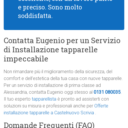
e preciso. Sono molto
soddisfatta.
Contatta Eugenio per un Servizio
di Installazione tapparelle
impeccabile
Non rimandare più il miglioramento della sicurezza, del
comfort e dell’estetica della tua casa con nuove tapparelle.
Per un servizio di installazione di prima classe ad
Alessandria, contatta Eugenio oggi stesso al
0131 080035
.
Il tuo esperto
tapparellista
è pronto ad assisterti con
soluzioni su misura e professionali anche per
Offerte
installazione tapparelle a Castelnuovo Scrivia
.
Domande Frequenti (FAQ)