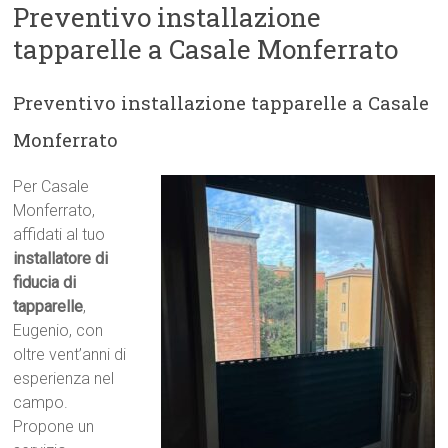
Preventivo installazione
tapparelle a Casale Monferrato
Preventivo installazione tapparelle a Casale
Monferrato
Per Casale
Monferrato,
affidati al tuo
installatore di
fiducia di
tapparelle
,
Eugenio, con
oltre vent’anni di
esperienza nel
campo.
Propone un