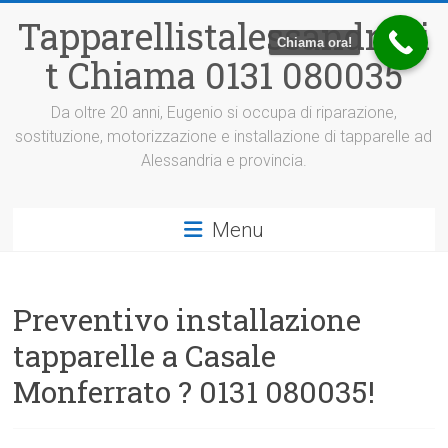
Vai
Tapparellistalessandria.i
al
Chiama ora!
contenuto
t Chiama 0131 080035
Da oltre 20 anni, Eugenio si occupa di riparazione,
sostituzione, motorizzazione e installazione di tapparelle ad
Alessandria e provincia.
Menu
Preventivo installazione
tapparelle a Casale
Monferrato ? 0131 080035!