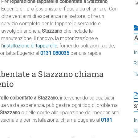
Per
Riparazione tapparelle coibentate a Stazzano
,
Eugenio è il professionista di fiducia da chiamare. Con
oltre vent’anni di esperienza nel settore, offre un
servizio completo per le tapparelle serrande e
avvolgibili anche a
Stazzano
che include la
A
manutenzione, il rinnovo, la motorizzazione e
l’
installazione di tapparelle
, fornendo soluzioni rapide,
In
 Contatta Eugenio al
0131 080035
per una rapida
R
ibentate a Stazzano chiama
T
enio
relle coibentate a Stazzano
, intervenendo su qualsiasi
s
ua vasta esperienza, può gestire ogni tipo di problema,
a Stazzano
o delle corde alla riparazione dei meccanismi
essionale e per installazione, chiama Eugenio al
0131
In
R