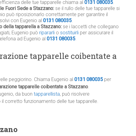
efficienza delle tue tapparelle chiama al
0131 080035
.
ile Fuori Sede a Stazzano:
se il rullo delle tue tapparelle si
io può riposizionarlo correttamente per garantire il
isolvi con Eugenio al
0131 080035
.
o della tapparella a Stazzano:
se i laccetti che collegano
eggiati, Eugenio può
ripararli
o
sostituirli
per assicurare il
telefona ad Eugenio al
0131 080035
.
razione tapparelle coibentate a
relle peggiorino. Chiama Eugenio al
0131 080035
per
arazione tapparelle coibentate a Stazzano
.
ugenio, da buon
tapparellista
, può risolvere
l corretto funzionamento delle tue tapparelle.
zzano