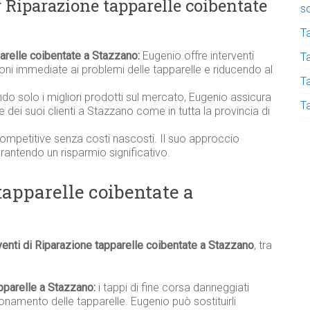
r Riparazione tapparelle coibentate
s
T
parelle coibentate a Stazzano:
Eugenio offre interventi
Ta
ni immediate ai problemi delle tapparelle e riducendo al
T
ndo solo i migliori prodotti sul mercato, Eugenio assicura
T
elle dei suoi clienti a Stazzano come in tutta la provincia di
competitive senza costi nascosti. Il suo approccio
garantendo un risparmio significativo.
tapparelle coibentate a
venti di Riparazione tapparelle coibentate a Stazzano
, tra
pparelle a Stazzano:
i tappi di fine corsa danneggiati
namento delle tapparelle. Eugenio può sostituirli