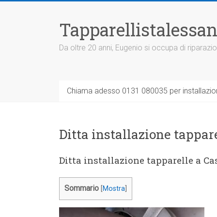
Vai
al
Tapparellistalessan
contenuto
Da oltre 20 anni, Eugenio si occupa di riparazio
Chiama adesso 0131 080035 per installazione
Ditta installazione tappar
Ditta installazione tapparelle a C
Sommario
[
Mostra
]