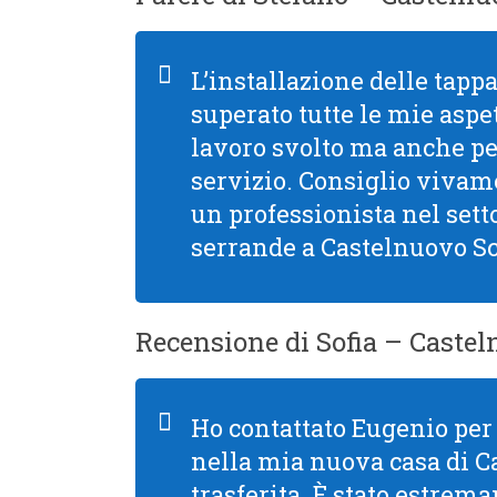
L’installazione delle tapp
superato tutte le mie aspet
lavoro svolto ma anche per 
servizio. Consiglio viva
un professionista nel setto
serrande a Castelnuovo Sc
Recensione di Sofia – Castel
Ho contattato Eugenio per 
nella mia nuova casa di C
trasferita. È stato estre