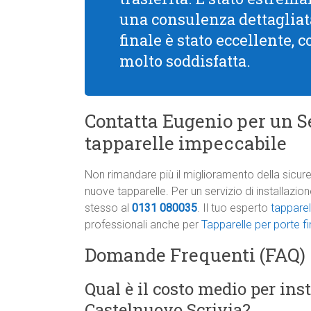
una consulenza dettagliata
finale è stato eccellente, 
molto soddisfatta.
Contatta Eugenio per un Se
tapparelle impeccabile
Non rimandare più il miglioramento della sicure
nuove tapparelle. Per un servizio di installazi
stesso al
0131 080035
. Il tuo esperto
tapparel
professionali anche per
Tapparelle per porte f
Domande Frequenti (FAQ)
Qual è il costo medio per ins
Castelnuovo Scrivia?