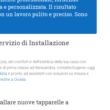
 e personalizzata. Il risultato
con un lavoro pulito e preciso. Sono
rvizio di Installazione
zza, del comfort e dell’estetica della tua casa con
one di prima classe ad Alessandria, contatta Eugenio oggi
lista
è pronto ad assisterti con soluzioni su misura e
inestre a Ovada
.
tallare nuove tapparelle a