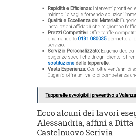
Rapidità e Efficienza:
Interventi pronti ed e
minimo i disagi e fornendo soluzioni imme
Qualità e Eccellenza dei Materiali:
Eugenio 
installazioni affidabili che migliorano l’ef
Prezzi Competitivi:
Offre tariffe competit
chiamando lo
0131 080035
permette ai c
servizio.
Servizio Personalizzato:
Eugenio dedica 
esigenze specifiche di ogni cliente, offre
sostituzione
delle tapparelle
.
Vasta Esperienza:
Con oltre vent’anni di e
Eugenio offre un livello di competenza ch
Tapparelle avvolgibili preventivo a Valenza
Ecco alcuni dei lavori eseg
Alessandria, affini a Ditta
Castelnuovo Scrivia