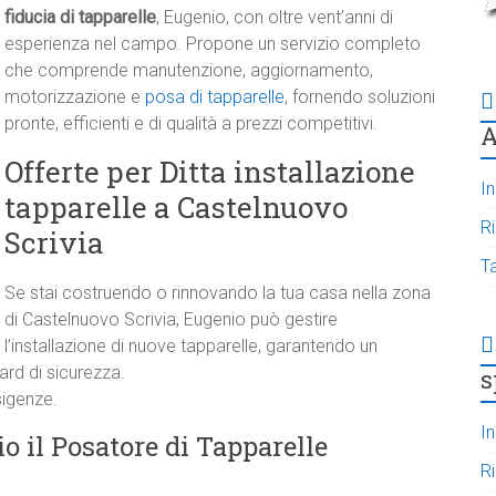
fiducia di tapparelle
, Eugenio, con oltre vent’anni di
esperienza nel campo. Propone un servizio completo
che comprende manutenzione, aggiornamento,
motorizzazione e
posa di tapparelle
, fornendo soluzioni
pronte, efficienti e di qualità a prezzi competitivi.
A
Offerte per Ditta installazione
In
tapparelle a Castelnuovo
R
Scrivia
T
Se stai costruendo o rinnovando la tua casa nella zona
di Castelnuovo Scrivia, Eugenio può gestire
l’installazione di nuove tapparelle, garantendo un
rd di sicurezza.
s
sigenze.
In
o il Posatore di Tapparelle
R