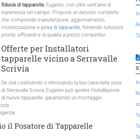
fiducia di tapparelle
, Eugenio, con oltre vent’anni di
esperienza nel campo. Propone un servizio completo
In
che comprende manutenzione, aggiornamento,
R
motorizzazione e
posa di tapparelle
, fornendo soluzioni
pronte, efficienti e di qualità a prezzi competitivi.
T
Offerte per Installatori
tapparelle vicino a Serravalle
s
Scrivia
In
Se stai costruendo o rinnovando la tua casa nella zona
di Serravalle Scrivia, Eugenio può gestire l’installazione
R
di nuove tapparelle, garantendo un montaggio
s
ezza.
sigenze.
T
o il Posatore di Tapparelle
Ta
T