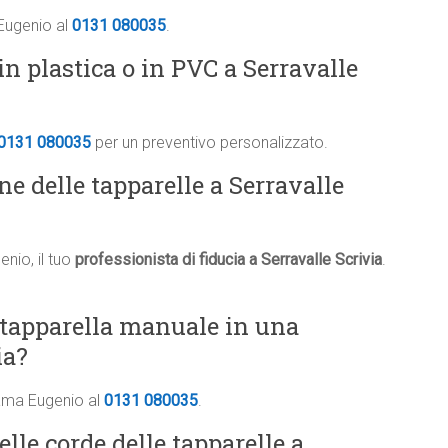
 Eugenio al
0131 080035
.
n plastica o in PVC a Serravalle
0131 080035
per un preventivo personalizzato.
ne delle tapparelle a Serravalle
nio, il tuo
professionista di fiducia a Serravalle Scrivia
.
 tapparella manuale in una
ia?
iama Eugenio al
0131 080035
.
elle corde delle tapparelle a