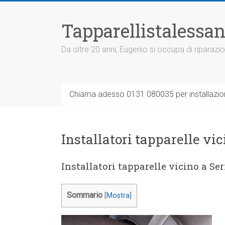
Vai
al
Tapparellistalessan
contenuto
Da oltre 20 anni, Eugenio si occupa di riparazio
Chiama adesso 0131 080035 per installazione
Installatori tapparelle vic
Installatori tapparelle vicino a Ser
Sommario
[
Mostra
]