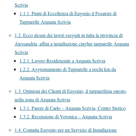
Scrivia
1.1.1.
Punti di Eccellenza di Eugenio il Posatore di
Tapparelle Arquata Scrivia
1.2.
Ecco alcuni dei lavori eseguiti in tutta la provincia di
Alessandria, affini a installazione cinghie tapparelle Arquata
Scrivia
1.2.1.
Lavoro Residenziale a Arquata Scrivia
1.2.2.
Aggiornamento di Tapparelle a pochi km da
Arquata Scrivia
1.3.
Opinioni dei Clienti di Eugenio, il tapparellista onesto,
nella zona di Arquata Scrivia
1.3.1.
Parere di Carlo – Arquata Scrivia, Centro Storico
1.3.2.
Recensione di Veronica – Arquata Scrivia
1.4.
Contatta Eugenio per un Servizio di Installazione