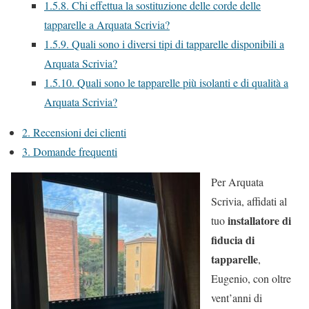
1.5.8.
Chi effettua la sostituzione delle corde delle
tapparelle a Arquata Scrivia?
1.5.9.
Quali sono i diversi tipi di tapparelle disponibili a
Arquata Scrivia?
1.5.10.
Quali sono le tapparelle più isolanti e di qualità a
Arquata Scrivia?
2.
Recensioni dei clienti
3.
Domande frequenti
Per Arquata
Scrivia, affidati al
installatore di
tuo
fiducia di
tapparelle
,
Eugenio, con oltre
vent’anni di