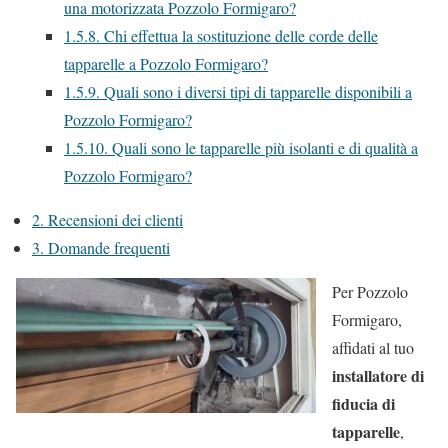
una motorizzata Pozzolo Formigaro?
1.5.8.
Chi effettua la sostituzione delle corde delle
tapparelle a Pozzolo Formigaro?
1.5.9.
Quali sono i diversi tipi di tapparelle disponibili a
Pozzolo Formigaro?
1.5.10.
Quali sono le tapparelle più isolanti e di qualità a
Pozzolo Formigaro?
2.
Recensioni dei clienti
3.
Domande frequenti
Per Pozzolo
Formigaro,
affidati al tuo
installatore di
fiducia di
tapparelle
,