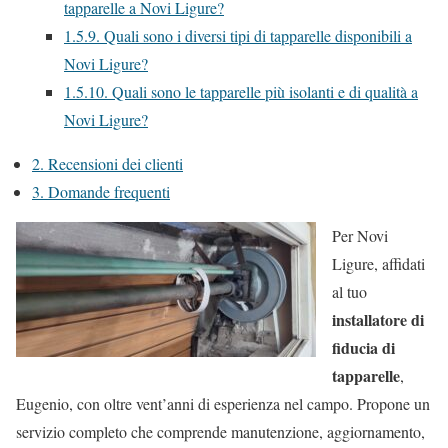
tapparelle a Novi Ligure?
1.5.9.
Quali sono i diversi tipi di tapparelle disponibili a
Novi Ligure?
1.5.10.
Quali sono le tapparelle più isolanti e di qualità a
Novi Ligure?
2.
Recensioni dei clienti
3.
Domande frequenti
Per Novi
Ligure, affidati
al tuo
installatore di
fiducia di
tapparelle
,
Eugenio, con oltre vent’anni di esperienza nel campo. Propone un
servizio completo che comprende manutenzione, aggiornamento,