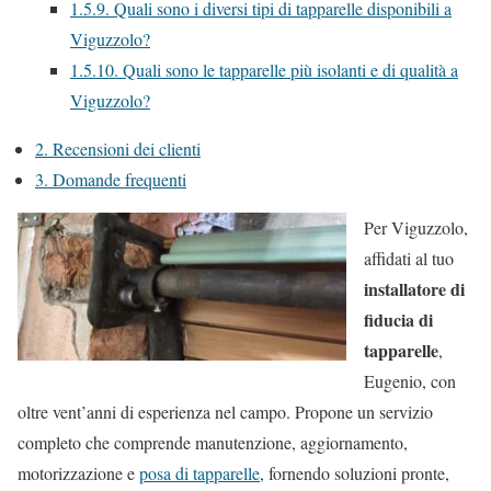
1.5.9.
Quali sono i diversi tipi di tapparelle disponibili a
Viguzzolo?
1.5.10.
Quali sono le tapparelle più isolanti e di qualità a
Viguzzolo?
2.
Recensioni dei clienti
3.
Domande frequenti
Per Viguzzolo,
affidati al tuo
installatore di
fiducia di
tapparelle
,
Eugenio, con
oltre vent’anni di esperienza nel campo. Propone un servizio
completo che comprende manutenzione, aggiornamento,
motorizzazione e
posa di tapparelle
, fornendo soluzioni pronte,