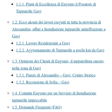
1.1.1.
Punti di Eccellenza di Eugenio il Posatore di
Tapparelle Gavi
1.2.
Ecco alcuni dei lavori eseguiti in tutta la provincia di
Alessandria, affini a Installazione tapparelle antieffrazione a
Gavi
1.2.1.
Lavoro Residenziale a Gavi
1.2.2.
Aggiornamento di Tapparelle a pochi km da Gavi
1.3.
Opinioni dei Clienti di Eugenio, il tapparellista onesto,
nella zona di Gavi
1.3.1.
Parere di Alessandro – Gavi, Centro Storico
1.3.2.
Recensione di Sofia – Gavi
1.4.
Contatta Eugenio per un Servizio di Installazione
tapparelle impeccabile
1.5.
Domande Frequenti (FAQ)