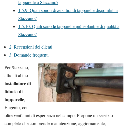
tapparelle a Stazzano?
1.5.9.
Quali sono i diversi tipi di tapparelle disponibili a
Stazzano?
1.5.10.
Quali sono le tapparelle più isolanti e di qualità a
Stazzano?
2.
Recensioni dei clienti
3.
Domande frequenti
Per Stazzano,
affidati al tuo
installatore di
fiducia di
tapparelle
,
Eugenio, con
oltre vent’anni di esperienza nel campo. Propone un servizio
completo che comprende manutenzione, aggiornamento,