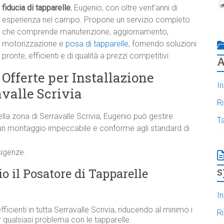
fiducia di tapparelle
, Eugenio, con oltre vent’anni di
esperienza nel campo. Propone un servizio completo
che comprende manutenzione, aggiornamento,
motorizzazione e
posa di tapparelle
, fornendo soluzioni
pronte, efficienti e di qualità a prezzi competitivi.
A
Offerte per Installazione
In
avalle Scrivia
R
la zona di Serravalle Scrivia, Eugenio può gestire
T
o un montaggio impeccabile e conforme agli standard di
sigenze.
s
o il Posatore di Tapparelle
In
fficienti in tutta Serravalle Scrivia, riducendo al minimo i
R
 qualsiasi problema con le tapparelle.