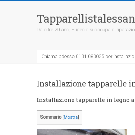
Vai
al
Tapparellistalessan
contenuto
Da oltre 20 anni, Eugenio si occupa di riparazio
Chiama adesso 0131 080035 per installazione
Installazione tapparelle i
Installazione tapparelle in legno a
Sommario
[
Mostra
]