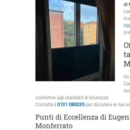
di 
ca
ma
tap
pre
O
t
M
Se 
Cas
nu
conforme agli standard di sicurezza.
Contatta il
0131 080035
per discutere le tue e
Punti di Eccellenza di Eugeni
Monferrato