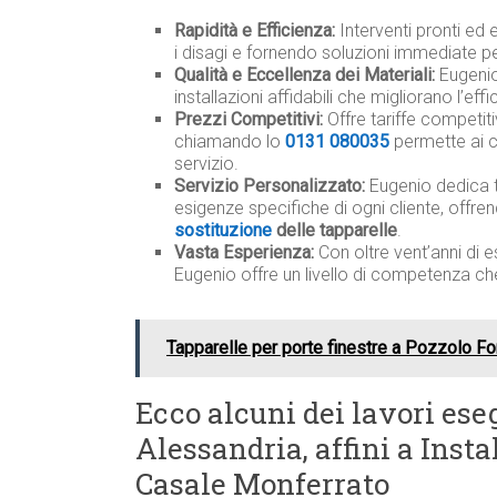
Rapidità e Efficienza:
Interventi pronti ed 
i disagi e fornendo soluzioni immediate pe
Qualità e Eccellenza dei Materiali:
Eugenio 
installazioni affidabili che migliorano l’ef
Prezzi Competitivi:
Offre tariffe competit
chiamando lo
0131 080035
permette ai c
servizio.
Servizio Personalizzato:
Eugenio dedica 
esigenze specifiche di ogni cliente, offre
sostituzione
delle tapparelle
.
Vasta Esperienza:
Con oltre vent’anni di e
Eugenio offre un livello di competenza ch
Tapparelle per porte finestre a Pozzolo F
Ecco alcuni dei lavori eseg
Alessandria, affini a Inst
Casale Monferrato