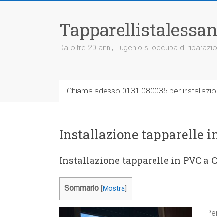
Vai
al
Tapparellistalessan
contenuto
Da oltre 20 anni, Eugenio si occupa di riparazio
Chiama adesso 0131 080035 per installazione
Installazione tapparelle 
Installazione tapparelle in PVC a 
Sommario
[
Mostra
]
Per