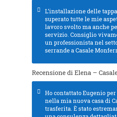
L’installazione delle tapp
superato tutte le mie aspet
lavoro svolto ma anche per 
servizio. Consiglio viva
un professionista nel setto
serrande a Casale Monferr
Recensione di Elena – Casal
Ho contattato Eugenio per 
nella mia nuova casa di C
trasferita. È stato estre
una consulenza dettagliata