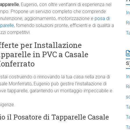
tapparelle
, Eugenio, con oltre vent’anni di esperienza nel
mpo. Propone un servizio completo che comprende
In
nutenzione, aggiornamento, motorizzazione e
posa di
R
parelle
, fornendo soluzioni pronte, efficienti e di qualità a
zzi competitivi.
T
fferte per Installazione
apparelle in PVC a Casale
s
onferrato
In
stai costruendo o rinnovando la tua casa nella zona di
ale Monferrato, Eugenio può gestire l’installazione di
R
ove tapparelle, garantendo un montaggio impeccabile e
s
sigenze.
T
o il Posatore di Tapparelle Casale
Ta
T