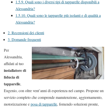
1.5.9.
Quali sono i diversi tipi di tapparelle disponibili a
Alessandria?
1.5.10.
Quali sono le tapparelle più isolanti e di qualità a
Alessandria?
2.
Recensioni dei clienti
3.
Domande frequenti
Per
Alessandria,
affidati al tuo
installatore di
fiducia di
tapparelle
,
Eugenio, con oltre vent’anni di esperienza nel campo. Propone un
servizio completo che comprende manutenzione, aggiornamento,
motorizzazione e
posa di tapparelle
, fornendo soluzioni pronte,