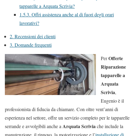
tapparelle a Arquata Scrivia?
1.5.3.
Offri assistenza anche al di fuori degli orari
lavorativi?
2.
Recensioni dei clienti
3.
Domande frequenti
Offerte
Per
Riparazione
tapparelle a
Arquata
Scrivia
,
Eugenio è il
professionista di fiducia da chiamare. Con oltre vent’anni di
esperienza nel settore, offre un servizio completo per le tapparelle
Arquata Scrivia
serrande e avvolgibili anche a
che include la
manutenzione, il rinnovo, la motorizzazione e l’
installazione di