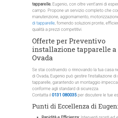
tapparelle
, Eugenio, con oltre vent’anni di espe
campo. Propone un servizio completo che c
manutenzione, aggiornamento, motorizzazion
di tapparelle
, fornendo soluzioni pronte, efficien
qualità a prezzi competitivi.
Offerte per Preventivo
installazione tapparelle a
Ovada
Se stai costruendo o rinnovando la tua casa n
di Ovada, Eugenio può gestire l’installazione d
tapparelle, garantendo un montaggio impeccab
conforme agli standard di sicurezza.
Contatta il
0131 080035
per discutere le tue e
Punti di Eccellenza di Eugen
Rapidità e Efficienza:
Interventi pronti ed e