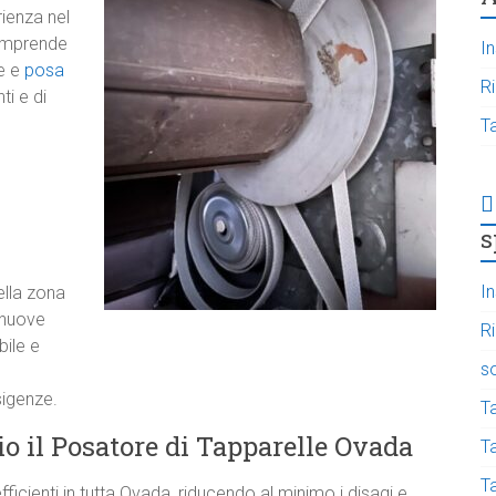
rienza nel
omprende
In
e e
posa
R
ti e di
T
s
In
ella zona
i nuove
R
ile e
s
sigenze.
T
io il Posatore di Tapparelle Ovada
Ta
T
fficienti in tutta Ovada, riducendo al minimo i disagi e