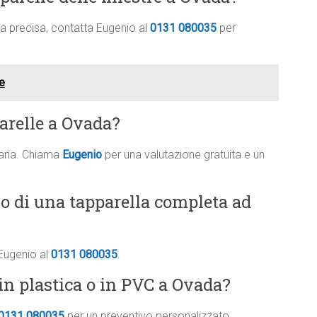
ima precisa, contatta Eugenio al
0131 080035
per
e
parelle a Ovada?
saria. Chiama
Eugenio
per una valutazione gratuita e un
vo di una tapparella completa ad
 Eugenio al
0131 080035
.
in plastica o in PVC a Ovada?
0131 080035
per un preventivo personalizzato.