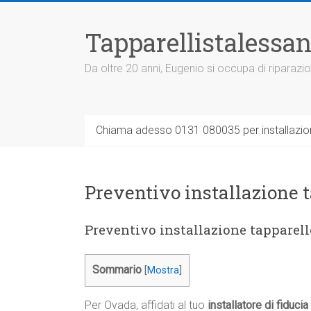
Vai
al
Tapparellistalessan
contenuto
Da oltre 20 anni, Eugenio si occupa di riparazio
Chiama adesso 0131 080035 per installazione
Preventivo installazione 
Preventivo installazione tapparel
Sommario
[
Mostra
]
Per Ovada, affidati al tuo
installatore di fiducia