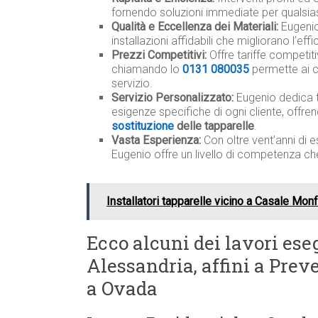
fornendo soluzioni immediate per qualsias
Qualità e Eccellenza dei Materiali:
Eugenio 
installazioni affidabili che migliorano l’ef
Prezzi Competitivi:
Offre tariffe competit
chiamando lo
0131 080035
permette ai c
servizio.
Servizio Personalizzato:
Eugenio dedica 
esigenze specifiche di ogni cliente, offre
sostituzione
delle tapparelle
.
Vasta Esperienza:
Con oltre vent’anni di e
Eugenio offre un livello di competenza ch
Installatori tapparelle vicino a Casale Mon
Ecco alcuni dei lavori eseg
Alessandria, affini a Prev
a Ovada