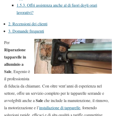
1.5.3.
Offri assistenza anche al di fuori degli orari
lavorativi?
2.
Recensioni dei clienti
3.
Domande frequenti
Per
Riparazione
tapparelle in
alluminio a
Sale
, Eugenio è
il professionista
di fiducia da chiamare. Con oltre vent’anni di esperienza nel
settore, offre un servizio completo per le tapparelle serrande e
Sale
avvolgibili anche a
che include la manutenzione, il rinnovo,
la motorizzazione e l’
installazione di tapparelle
, fornendo
soluzioni rapide, efficaci e di alta qualità a tariffe competitive.