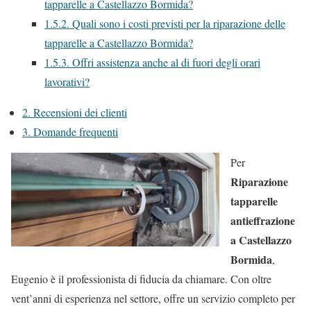
tapparelle a Castellazzo Bormida?
1.5.2.
Quali sono i costi previsti per la riparazione delle
tapparelle a Castellazzo Bormida?
1.5.3.
Offri assistenza anche al di fuori degli orari
lavorativi?
2.
Recensioni dei clienti
3.
Domande frequenti
Per
Riparazione
tapparelle
antieffrazione
a Castellazzo
Bormida
,
Eugenio è il professionista di fiducia da chiamare. Con oltre
vent’anni di esperienza nel settore, offre un servizio completo per