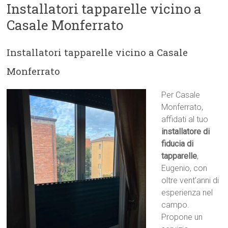
Installatori tapparelle vicino a
Casale Monferrato
Installatori tapparelle vicino a Casale
Monferrato
Per Casale
Monferrato,
affidati al tuo
installatore di
fiducia di
tapparelle
,
Eugenio, con
oltre vent’anni di
esperienza nel
campo.
Propone un