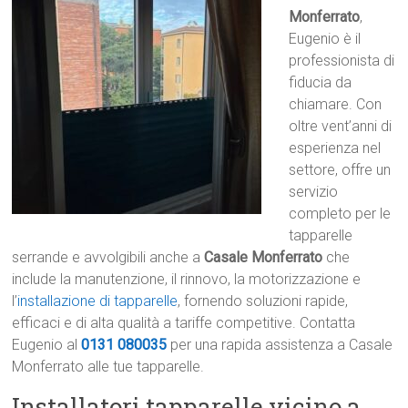
Monferrato
,
Eugenio è il
professionista di
fiducia da
chiamare. Con
oltre vent’anni di
esperienza nel
settore, offre un
servizio
completo per le
tapparelle
serrande e avvolgibili anche a
Casale Monferrato
che
include la manutenzione, il rinnovo, la motorizzazione e
l’
installazione di tapparelle
, fornendo soluzioni rapide,
efficaci e di alta qualità a tariffe competitive. Contatta
Eugenio al
0131 080035
per una rapida assistenza a Casale
Monferrato alle tue tapparelle.
Installatori tapparelle vicino a